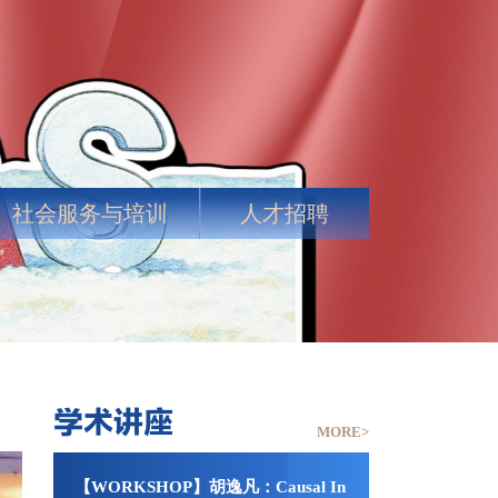
社会服务与培训
人才招聘
学术讲座
MORE>
：研
【WORKSHOP】胡逸凡：Causal In
【经管学院“