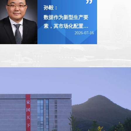
孙毅：
数据作为新型生产要
素，其市场化配置改
2026-07-16
革已上升为国家战
略。2022年3月，中
共中央、国务院印发
《关于加快建设全国
统一大市场的意
见》，明确提出在要
素和资源市场方面要
加快培育统一的技术
和数据市场。此后，
2024年国家发展改革
委印发《全国统一大