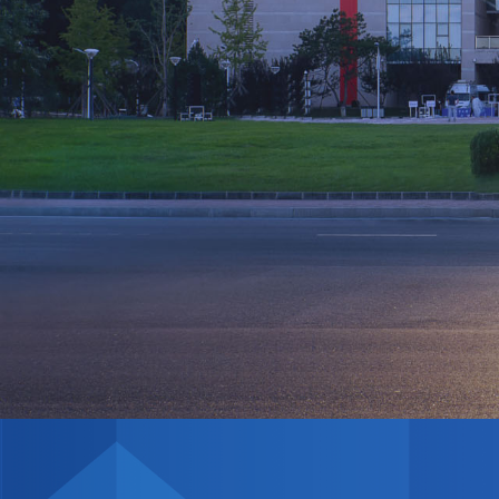
置规则，完善
卡即终结”的怪圈，
场各参与主体
客流量超亿却人均消
和约束机制，
费低迷，丰富的文化
数据要素市场
资源未能转化为深度
改革，培育形
的消费体验。这
开放、繁荣活
一“流量有余，留量
范有序的全国
不足”的结构性矛
数据市场提供
盾，本质上是传统文
旅供给模式与当代游
客追求深度体验、情
感共鸣的新需求之间
的错位。