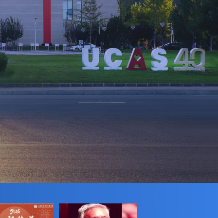
市场建设指引（试
行）》，提出要加快
完善统一的数据资源
登记规则，制定全国
统一的数据交易、安
全等标准体系。2026
年，“十五五”规划纲
要更是将“建设开放
共享安全的全国一体
化数据市场”列为重
点任务。这一政策脉
络清晰地呈现了全国
一体化数据市场从顶
层设计到具体部署的
演进逻辑。