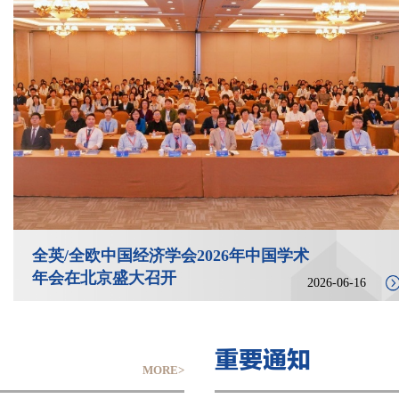
e Learning - From Robust to
究生学位论文考核环节经验分享
ce to Causality | Multistage
（7月3日)
tic Programming (I) & (II)
0日-22日）
全英/全欧中国经济学会2026年中国学术
年会在北京盛大召开
2026-06-16
重要通知
MORE>