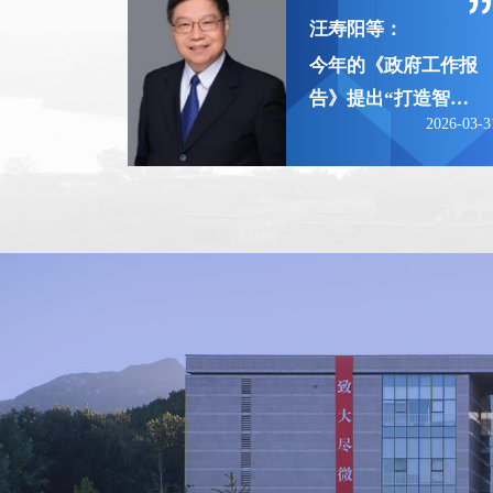
汪寿阳等：
全数据产权制
今年的《政府工作报
要深刻把
告》提出“打造智能
2026-04-14
2026-03-3
共创”这一贯
经济新形态”，明确
价值链的重要
将“深化拓展‘人工智
针对多源数据
能+’”。“十五五”开
数据多主体复
局以来，我国文旅消
程中的权属难
费需求持续旺盛。然
、价值难以分
而，繁荣之下，隐忧
出问题，需要
亦存：一方面，各地
据产权结构性
为抢夺客流陷入“题
度，明确数据
海战术”与低俗营销
成、融合利用
的内卷；另一方面，
使用过程中的
许多目的地陷入“打