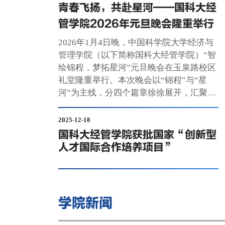
青春飞扬，共赴星河——国科大经
varianc
Invarian
管学院2026年元旦晚会隆重举行
Stochas
2026年1月4日晚，中国科学院大学经济与
（7月2
管理学院（以下简称国科大经管学院）“智
绘锦程，梦拓星河”元旦晚会在玉泉路校区
礼堂隆重举行。本次晚会以“锦程”与“星
河”为主线，分四个篇章徐徐展开，汇聚歌
舞、语言、器乐、走秀、魔术等多种艺术
形式，并穿插多轮抽奖与互动游戏，为全
2025-12-18
院师生呈现了一场高潮迭起、记忆深刻的
国科大经管学院获批国家“创新型
青春盛典。
人才国际合作培养项目”
学院新闻