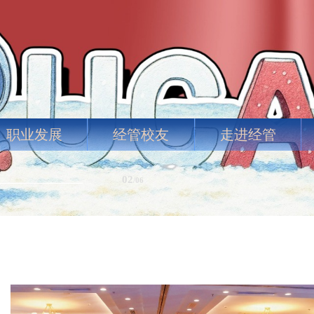
职业发展
经管校友
走进经管
03
/
06
KSHOP】胡逸凡：Causal In
【经管学院“科研工作坊”】赵嘉