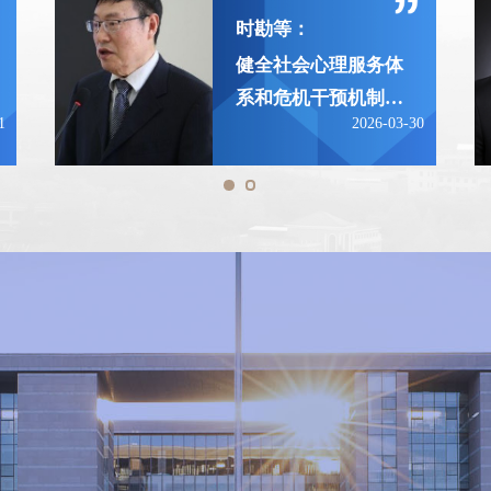
时勘等：
健全社会心理服务体
系和危机干预机制，
1
2026-03-30
培育自尊自信、理性
平和、积极向上的社
会心态，是推动“十
五五”全国社会心理
服务体系建设开好
局、起好步的关键所
在。